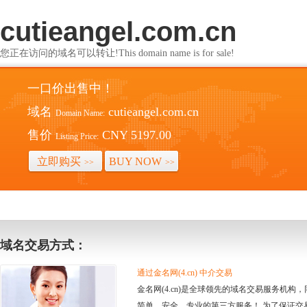
cutieangel.com.cn
您正在访问的域名可以转让!This domain name is for sale!
一口价出售中！
域名
cutieangel.com.cn
Domain Name:
售价
CNY 5197.00
Listing Price:
立即购买
BUY NOW
>>
>>
域名交易方式：
通过金名网(4.cn) 中介交易
金名网(4.cn)是全球领先的域名交易服务机
简单、安全、专业的第三方服务！ 为了保证交