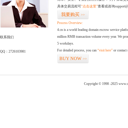
具体交易流程可
“点击这里”
查看或咨询support@
我要购买
>>
Process Overview:
4.cn is a world leading domain escrow service plat
million RMB transaction volume every year. We promi
联系我们
5 workdays.
For detailed process, you can
“visit here”
or contact
QQ：2726103981
BUY NOW
>>
Copyright © 1998 -2025 www.cu